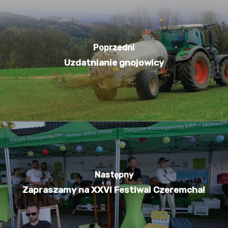
Poprzedni
Uzdatnianie gnojowicy
Następny
Zapraszamy na XXVI Festiwal Czeremcha!